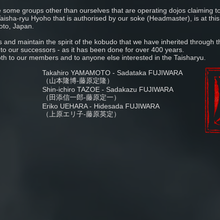
re some groups other than ourselves that are operating dojos claiming t
 Taisha-ryu Hyoho that is authorised by our soke (Headmaster), is at th
to, Japan.
s and maintain the spirit of the kobudo that we have inherited through th
 to our successors - as it has been done for over 400 years.
oth to our members and to anyone else interested in the Taisharyu.
Takahiro YAMAMOTO - Sadataka FUJIWARA
（山本隆博-藤原定隆）
Shin-ichiro TAZOE - Sadakazu FUJIWARA
（田添信一郎-藤原定一）
Eriko UEHARA - Hidesada FUJIWARA
（上原エリ子-藤原英定）