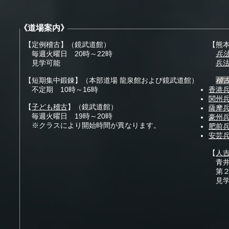
《道場案内》
【定例稽古】（鏡武道館）
【熊
毎週火曜日 20時～22時
兵
​ 見学可能
兵法
【短期集中鍛錬】（本部道場 龍泉館および鏡武道館）
稽
不定期 10時～16時​
香港兵法
関州
【
子ども稽古
】（鏡武道館）
薩摩
​ 毎週火曜日 19時～20時
豪州兵法
​ ※クラスにより開始時間が異なります。
肥前
安芸
【
人
青井
第２
見学