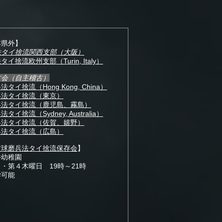
本県外】
法タイ捨流関西支部（大阪）
タイ捨流欧州支部（Turin, Italy）
古会（自主稽古）
タイ捨流（Hong Kong, China）
兵法タイ捨流（東京）
兵法タイ捨流（鹿児島、霧島）
タイ捨流（Sydney, Australia）
兵法タイ捨流（佐賀、嬉野）
兵法タイ捨流（広島）
吉球磨兵法タイ捨流保存会
】
幼稚園
・第４木曜日 19時～21時
可能