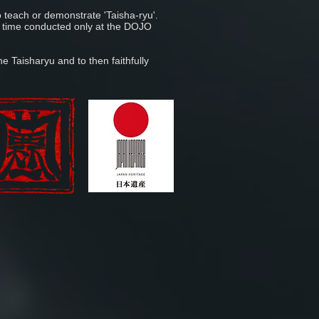
o teach or demonstrate 'Taisha-ryu'.
is time conducted only at the DOJO
e Taisharyu and to then faithfully