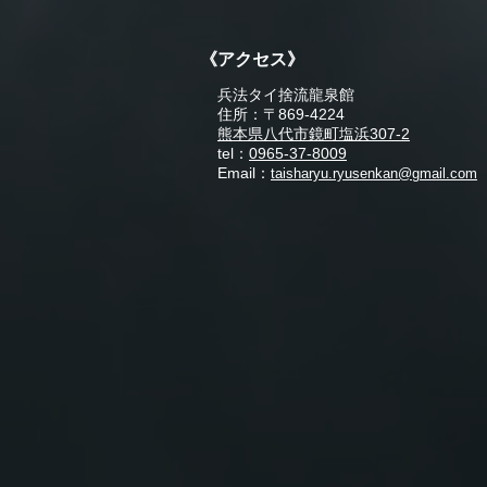
《アクセス》
兵法タイ捨流龍泉館
住所：〒869-4224
熊本県八代市鏡町塩浜307-2
tel：
0965-37-8009
Email：
taisharyu.ryusenkan@gmail.com