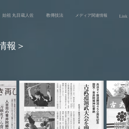
始祖 丸目蔵人佐
教傳技法
メディア関連情報
Link
情報＞