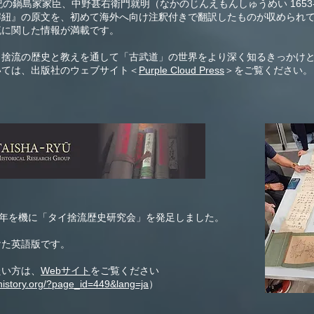
紀の鍋島家家臣、中野甚右衛門就明（なかのじんえもんしゅうめい 1653-
解紐』の原文を、初めて海外へ向け注釈付きで翻訳したものが収められ
流に関した情報が満載です。
イ捨流の歴史と教えを通して「古武道」の世界をより深く知るきっかけ
いては、出版社のウェブサイト＜
Purple Cloud Press
＞をご覧ください。
周年を機に「タイ捨流歴史研究会」を発足しました。
けた英語版です。
たい方は、
Webサイト
をご覧ください
history.org/?p
age_id=449&lang=ja
）