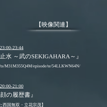
【映像関連】
:00-23:44
止水 ～武のSEKIGAHARA～』
/p/ts/M31M355Q4M/episode/te/54LLKWN64N/
:00-21:00
素顔の履歴書』
きた西国無双・立花宗茂】