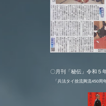
​〇月刊「秘伝」令和５
「兵法タイ捨流興流450