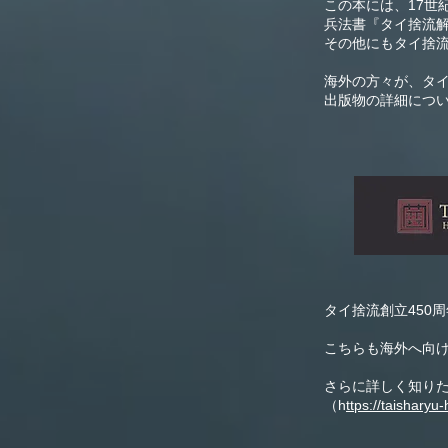
この本には、17世
兵法書『タイ捨流
その他にもタイ捨
海外の方々が、タ
出版物の詳細につ
タイ捨流創立450
こちらも海外へ向
さらに詳しく知り
（h
ttps://taisharyu-