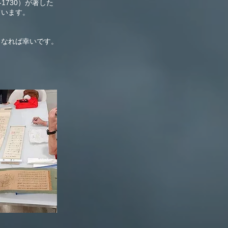
1730）が著した
ています。
となれば幸いです。