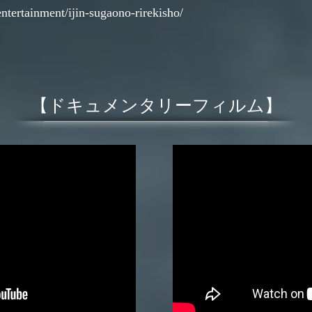
ntertainment/ijin-sugaono-rirekisho/
【ドキュメンタリーフィルム】